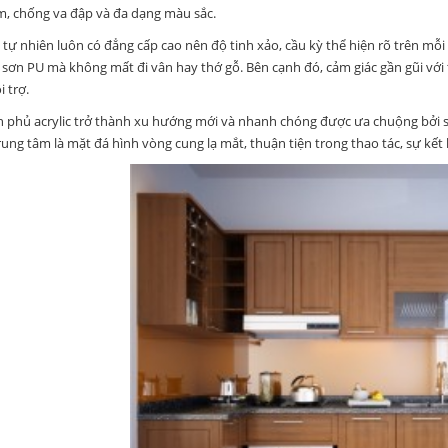
, chống va đập và đa dạng màu sắc.
u tự nhiên luôn có đẳng cấp cao nên độ tinh xảo, cầu kỳ thể hiện rõ trên mỗi 
 sơn PU mà không mất đi vân hay thớ gỗ. Bên cạnh đó, cảm giác gần gũi vớ
 trợ.
 phủ acrylic trở thành xu hướng mới và nhanh chóng được ưa chuộng bởi sự
trung tâm là mặt đá hình vòng cung lạ mắt, thuận tiện trong thao tác, sự kế