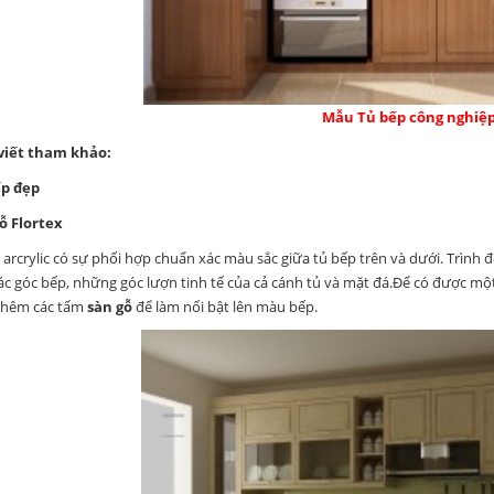
Mẫu Tủ bếp công nghiệ
 viết tham khảo:
p đẹp
ỗ Flortex
u arcrylic có sự phối hợp chuẩn xác màu sắc giữa tủ bếp trên và dưới. Trìn
các góc bếp, những góc lượn tinh tế của cả cánh tủ và mặt đá.Để có được một
thêm các tấm
sàn gỗ
để làm nổi bật lên màu bếp.