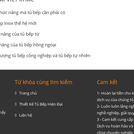
hức năng mà tủ bếp cần phải có
p Inox thế hệ mới
năng của tủ bếp từ
năng của tủ bếp hồng ngoại
lượng tủ bếp công nghiệp và tủ bếp tự nhiên
Từ khóa cùng tìm kiếm
Cam kết
Trang chủ
1- Hoàn lại tiền cho
dịch vụ của chúng tôi
Thiết Kế Tủ Bếp Hiện Đại
2- Luôn luôn lắng ng
thấy
nghề nghiệp, giải q
Liên hệ
3 - Cam kết cung cấp
Dịch vụ hoàn hảo và
công chuyên nghiệp 