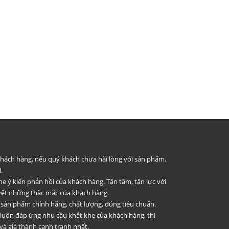
 khách hàng, nếu quý khách chưa hài lòng với sản phẩm,
.
he ý kiến phản hồi của khách hàng. Tận tâm, tận lực với
uyết những thắc mắc của khach hàng.
 sản phẩm chính hãng, chất lượng, đúng tiêu chuẩn.
 luôn đáp ứng nhu cầu khắt khe của khách hàng, thi
và giá thành cạnh tranh nhất.