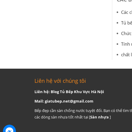
Các c
Tủ bế
Chức 
Tính 
chất 
Liên hệ với chúng tôi
Liên hệ: Blog Tủ Bếp Khu Vực Hà Nội
Mail:
giatubep.net@gmail.com
Bếp đẹp cần sàn chống nước tuyệt đối. Bạn có thể tìm 
các dòng sàn nhựa tốt nhất tại [
Sàn nhựa
]