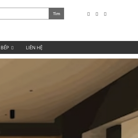
 BẾP
LIÊN HỆ