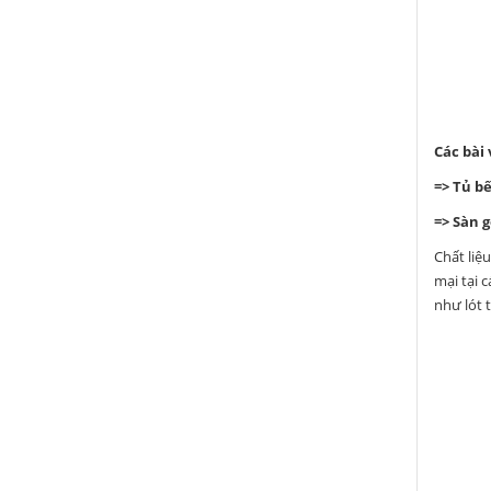
Các bài
=>
Tủ bế
=>
Sàn g
Chất liệ
mại tại 
như lót 