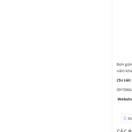
Đơn giản
nắm khá 
Chi tiết
0915066
Websit
Sh
CÁC B