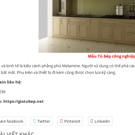
Mẫu Tủ bếp công nghiệ
 và kinh tế là kiểu cánh phẳng phủ Melamine. Người sử dụng có thể phá các
bắt mắt. Phụ kiện và thiết bị đi kèm cũng được chọn lựa kỹ càng.
 xin liên hệ:
236
e:
https://giatubep.net
are facebook
Twitter
Pinterest
Linkedin
ÀI VIẾT KHÁC