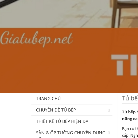
Tủ bế
TRANG CHỦ
CHUYÊN ĐỀ TỦ BẾP
Tủ bếp h
nâng ca
THIẾT KẾ TỦ BẾP HIỆN ĐẠI
Bạn có t
SÀN & ỐP TƯỜNG CHUYÊN DỤNG
cấp. Ngh