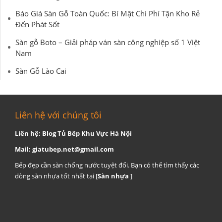
Báo Giá Sàn Gỗ Toàn Quốc: Bí Mật Chi Phí Tận Kho Rẻ
Đến Phát Sốt
Sàn gỗ Boto – Giải pháp ván sàn công nghiệp số 1 Việt
Nam
Sàn Gỗ Lào Cai
Liên hệ với chúng tôi
Liên hệ: Blog Tủ Bếp Khu Vực Hà Nội
Mail:
giatubep.net@gmail.com
Bếp đẹp cần sàn chống nước tuyệt đối. Bạn có thể tìm thấy các
dòng sàn nhựa tốt nhất tại [
Sàn nhựa
]