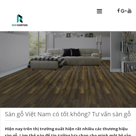
Sàn gỗ Việt Nam có tốt không? Tư vấn sàn gỗ
Hiện nay trên thị trường xuất hiện rất nhiều các thương hiệu
sàn gỗ. Làm thế nào để tin tưởng lựa chọn cho mình môt bộ sản