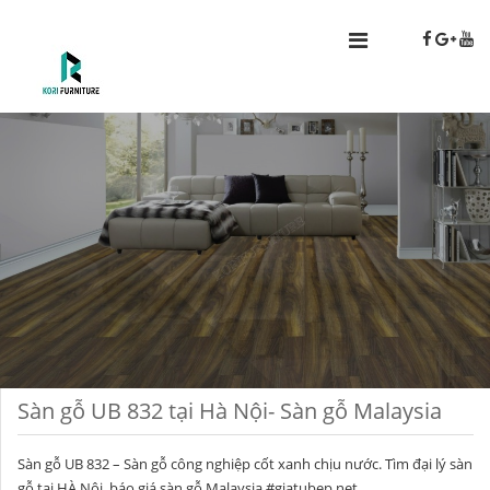
Sàn gỗ UB 832 tại Hà Nội- Sàn gỗ Malaysia
Sàn gỗ UB 832 – Sàn gỗ công nghiệp cốt xanh chịu nước. Tìm đại lý sàn
gỗ tại HÀ Nội, báo giá sàn gỗ Malaysia #
giatubep.net