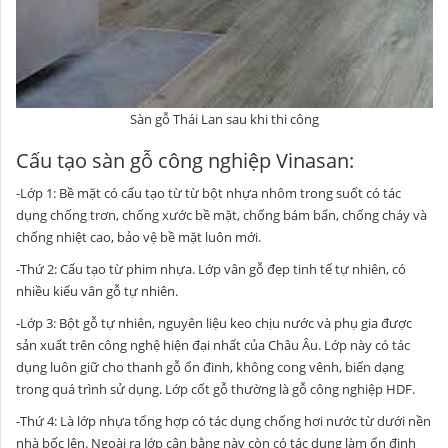
Sàn gỗ Thái Lan sau khi thi công
Cấu tạo sàn gỗ công nghiệp Vinasan:
-Lớp 1: Bề mặt có cấu tạo từ từ bột nhựa nhôm trong suốt có tác
dụng chống trơn, chống xước bề mặt, chống bám bẩn, chống cháy và
chống nhiệt cao, bảo vệ bề mặt luôn mới.
-Thứ 2: Cấu tạo từ phim nhựa. Lớp vân gỗ đẹp tinh tế tự nhiên, có
nhiều kiểu vân gỗ tự nhiên.
-Lớp 3: Bột gỗ tự nhiên, nguyên liệu keo chịu nước và phụ gia được
sản xuất trên công nghệ hiện đại nhất của Châu Âu. Lớp này có tác
dụng luôn giữ cho thanh gỗ ổn đinh, không cong vênh, biến dạng
trong quá trình sử dụng. Lớp cốt gỗ thường là gỗ công nghiệp HDF.
-Thứ 4: Là lớp nhựa tổng hợp có tác dụng chống hơi nước từ dưới nền
nhà bốc lên. Ngoài ra lớp cân bằng này còn có tác dụng làm ổn định