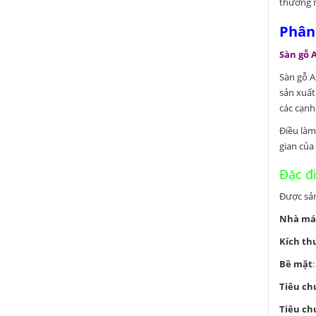
thương m
Phân 
Sàn gỗ
Sàn gỗ A
sản xuất
các cạnh
Điều làm
gian của
Đặc 
Được sản
Nhà má
Kích th
Bề mặt
Tiêu ch
Tiêu ch