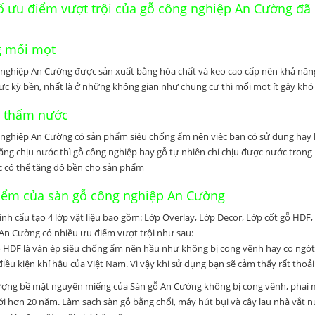
ố ưu điểm vượt trội của gỗ công nghiệp An Cường đã
 mối mọt
nghiệp An Cường được sản xuất bằng hóa chất và keo cao cấp nên khả năng
ực kỳ bền, nhất là ở những không gian như chung cư thì mối mọt ít gây khó 
 thấm nước
nghiệp An Cường có sản phẩm siêu chống ẩm nên việc bạn có sử dụng hay k
ăng chịu nước thì gỗ công nghiệp hay gỗ tự nhiên chỉ chịu được nước trong 
 có thể tăng độ bền cho sản phẩm
iểm của sàn gỗ công nghiệp An Cường
tính cấu tạo 4 lớp vật liệu bao gồm: Lớp Overlay, Lớp Decor, Lớp cốt gỗ HDF
An Cường có nhiều ưu điểm vượt trội như sau:
 HDF là ván ép siêu chống ẩm nên hầu như không bị cong vênh hay co ngót 
điều kiện khí hậu của Việt Nam. Vì vậy khi sử dụng bạn sẽ cảm thấy rất thoải
ợng bề mặt nguyên miếng của Sàn gỗ An Cường không bị cong vênh, phai 
tới hơn 20 năm. Làm sạch sàn gỗ bằng chổi, máy hút bụi và cây lau nhà vắt 