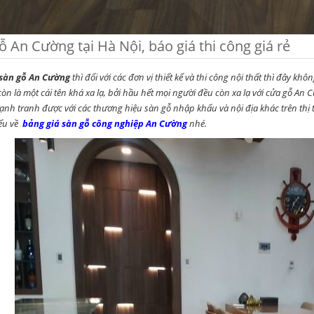
ỗ An Cường tại Hà Nội, báo giá thi công giá rẻ
sàn gỗ An Cường
thì đối với các đơn vị thiết kế và thi công nội thất thì đây khô
òn là một cái tên khá xa lạ, bởi hầu hết mọi người đều còn xa lạ với cửa gỗ A
 cạnh tranh được với các thương hiệu sàn gỗ nhập khẩu và nội địa khác trên th
iểu về
bảng giá sàn gỗ công nghiệp An Cường
nhé.