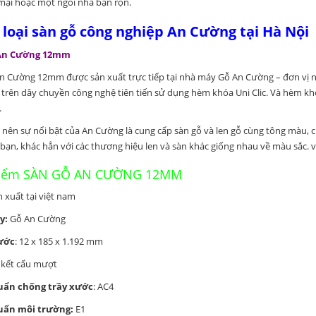
ại hoặc một ngôi nhà bận rộn.
loại sàn gỗ công nghiệp An Cường tại Hà Nội
 An Cường 12mm
n Cường 12mm được sản xuất trực tiếp tại nhà máy Gỗ An Cường – đơn vị n
 trên dây chuyền công nghệ tiên tiến sử dụng hèm khóa Uni Clic. Và hèm k
.
 nên sự nổi bật của An Cường là cung cấp sàn gỗ và len gỗ cùng tông màu, 
 bạn, khác hẳn với các thương hiệu len và sàn khác giống nhau về màu sắc. v
điểm SÀN GỖ AN CƯỜNG 12MM
 xuất tại việt nam
y:
Gỗ An Cường
ước
: 12 x 185 x 1.192 mm
: kết cấu mượt
uẩn chống trầy xước
: AC4
uẩn môi trường:
E1