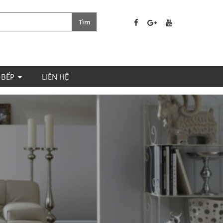
 BẾP
LIÊN HỆ