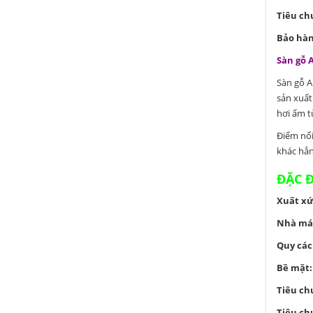
Tiêu ch
Bảo hàn
Sàn gỗ
Sàn gỗ A
sản xuất
hơi ẩm t
Điểm nổi
khác hẳn
ĐẶC 
Xuất xứ
Nhà máy
Quy các
Bề mặt:
Tiêu ch
Tiêu ch