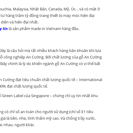
uchia, Malaysia, Nhật Bản, Canada, Mỹ, Úc… và có mặt ở
 tư hàng trăm tỷ đồng trang thiết bị máy móc hiện đại
iện và hiện đại nhất.
 tín
là sản phẩm made in Vietnam hàng đầu.
ây là câu hỏi mà rất nhiều khách hàng băn khoăn khi lựa
a Gỗ công nghiệp An Cường. Bởi chất lượng của gỗ An Cường
 Đây chính là lý do khiến ngành gỗ An Cường có vị thế bất
 Cường đạt tiêu chuẩn chất lượng quốc tế – International
100% đạt chất lượng quốc tế.
 Green Label của Singapore – chứng chỉ uy tín nhất khu
 có chỉ số an toàn cho người sử dụng (chỉ số E1 tiêu
iá là bền, nhẹ, tính thẩm mỹ cao. Và chống trầy xước,
ác nhau. người khác