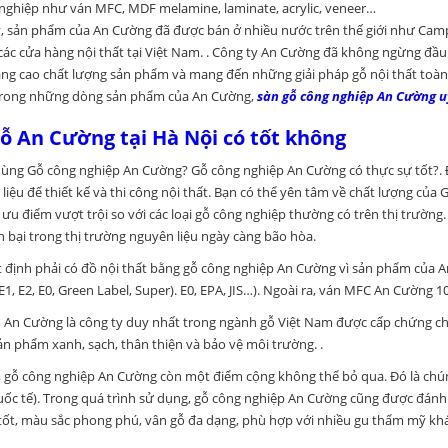
nghiệp như ván MFC, MDF melamine, laminate, acrylic, veneer…
, sản phẩm của An Cường đã được bán ở nhiều nước trên thế giới như Camp
các cửa hàng nội thất tại Việt Nam. . Công ty An Cường đã không ngừng đầu
g cao chất lượng sản phẩm và mang đến những giải pháp gỗ nội thất toàn d
trong những dòng sản phẩm của An Cường,
sàn gỗ công nghiệp An Cường uy
ỗ An Cường tại Hà Nội có tốt không
ùng Gỗ công nghiệp An Cường? Gỗ công nghiệp An Cường có thực sự tốt?. Đ
 liệu để thiết kế và thi công nội thất. Bạn có thể yên tâm về chất lượng củ
 ưu điểm vượt trội so với các loại gỗ công nghiệp thường có trên thị trường.
n bại trong thị trường nguyên liệu ngày càng bão hòa.
 định phải có đồ nội thất bằng gỗ công nghiệp An Cường vì sản phẩm của An
(E1, E2, E0, Green Label, Super). E0, EPA, JIS…). Ngoài ra, ván MFC An Cường 
, An Cường là công ty duy nhất trong ngành gỗ Việt Nam được cấp chứng chỉ
ản phẩm xanh, sạch, thân thiện và bảo vệ môi trường. .
, gỗ công nghiệp An Cường còn một điểm cộng không thể bỏ qua. Đó là chúng
ốc tế). Trong quá trình sử dụng, gỗ công nghiệp An Cường cũng được đánh g
 tốt, màu sắc phong phú, vân gỗ đa dạng, phù hợp với nhiều gu thẩm mỹ kh