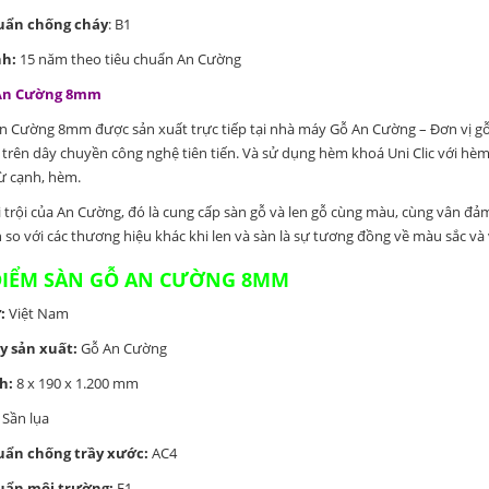
uẩn chống cháy
: B1
h:
15 năm theo tiêu chuẩn An Cường
 An Cường 8mm
n Cường 8mm được sản xuất trực tiếp tại nhà máy Gỗ An Cường – Đơn vị gỗ
 trên dây chuyền công nghệ tiên tiến. Và sử dụng hèm khoá Uni Clic với hè
ừ cạnh, hèm.
 trội của An Cường, đó là cung cấp sàn gỗ và len gỗ cùng màu, cùng vân đả
 so với các thương hiệu khác khi len và sàn là sự tương đồng về màu sắc và 
ĐIỂM SÀN GỖ AN CƯỜNG 8MM
:
Việt Nam
 sản xuất:
Gỗ An Cường
h:
8 x 190 x 1.200 mm
Sần lụa
uẩn chống trầy xước:
AC4
uẩn môi trường:
E1