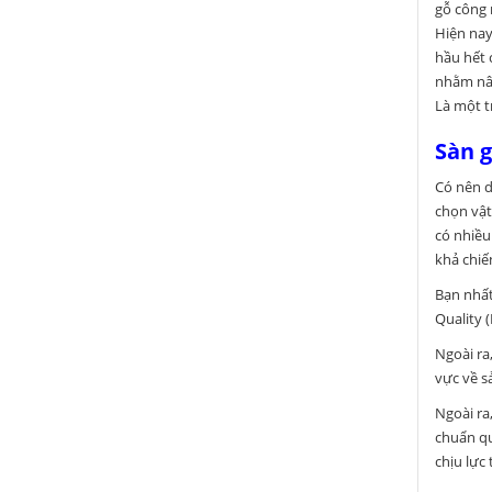
gỗ công 
Hiện nay
hầu hết 
nhằm nân
Là một 
Sàn g
Có nên d
chọn vật
có nhiều
khả chiế
Bạn nhất
Quality 
Ngoài ra
vực về s
Ngoài ra
chuẩn qu
chịu lực