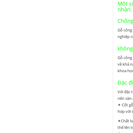
Một s
nhận:
Chống
Gỗ công 
nghiệp c
không
Gỗ công 
về khả n
khoa học
Đặc đ
Với đặc 
nên sàn 
✶ Cốt gỗ
hợp với 
✶Chất lư
thể lên 