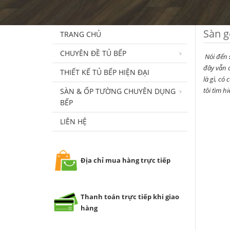
Sàn g
TRANG CHỦ
CHUYÊN ĐỀ TỦ BẾP
Nói đến
đây vẫn c
THIẾT KẾ TỦ BẾP HIỆN ĐẠI
là gì, có
tôi tìm h
SÀN & ỐP TƯỜNG CHUYÊN DỤNG
BẾP
LIÊN HỆ
Địa chỉ mua hàng trực tiếp
Thanh toán trực tiếp khi giao
hàng