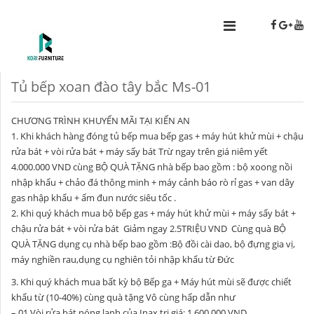
Tủ bếp xoan đào tây bắc Ms-01
CHƯƠNG TRÌNH KHUYẾN MÃI TẠI KIẾN AN
1. Khi khách hàng đóng tủ bếp mua bếp gas + máy hút khử mùi + chậu
rửa bát + vòi rửa bát + máy sấy bát Trừ ngay trên giá niêm yết
4.000.000 VND cùng BỘ QUÀ TẶNG nhà bếp bao gồm : bộ xoong nồi
nhập khẩu + chảo đá thông minh + máy cảnh báo rò rỉ gas + van dây
gas nhập khẩu + ấm đun nước siêu tốc .
2. Khi quý khách mua bộ bếp gas + máy hút khử mùi + máy sấy bát +
chậu rửa bát + vòi rửa bát Giảm ngay 2.5TRIỆU VND Cùng quà BỘ
QUÀ TẶNG dụng cụ nhà bếp bao gồm :Bộ đồi cài dao, bộ đựng gia vị,
máy nghiền rau,dụng cụ nghiên tỏi nhập khẩu từ Đức
3. Khi quý khách mua bất kỳ bộ Bếp ga + Máy hút mùi sẽ được chiết
khấu từ (10-40%) cùng quà tặng Vô cùng hấp dẫn như
– 01 Vòi rửa bát nóng lạnh của Inax trị giá: 1.600.000 VND