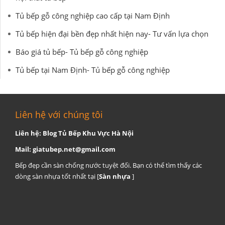
Tủ bếp gỗ công nghiệp cao cấp tại Nam Định
Tủ bếp hiện đại bền đẹp nhất hiện nay- Tư vấn lựa chọn
Báo giá tủ bếp- Tủ bếp gỗ công nghiệp
Tủ bếp tại Nam Định- Tủ bếp gỗ công nghiệp
Liên hệ với chúng tôi
Liên hệ: Blog Tủ Bếp Khu Vực Hà Nội
Mail:
giatubep.net@gmail.com
Bếp đẹp cần sàn chống nước tuyệt đối. Bạn có thể tìm thấy các
dòng sàn nhựa tốt nhất tại [
Sàn nhựa
]