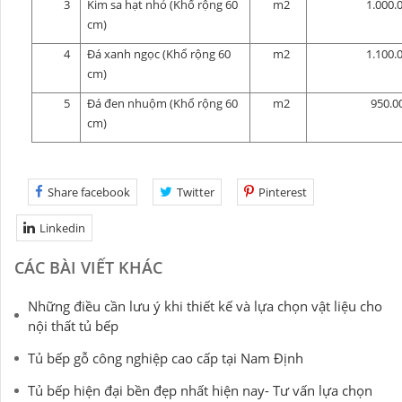
3
Kim sa hạt nhỏ (Khổ rộng 60
m2
1.000.
cm)
4
Đá xanh ngọc (Khổ rộng 60
m2
1.100.
cm)
5
Đá đen nhuộm
(Khổ rộng 60
m2
950.0
cm)
Share facebook
Twitter
Pinterest
Linkedin
CÁC BÀI VIẾT KHÁC
Những điều cần lưu ý khi thiết kế và lựa chọn vật liệu cho
nội thất tủ bếp
Tủ bếp gỗ công nghiệp cao cấp tại Nam Định
Tủ bếp hiện đại bền đẹp nhất hiện nay- Tư vấn lựa chọn