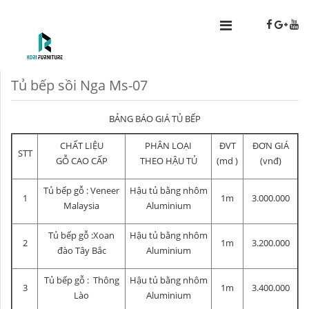
Tủ bếp sồi Nga Ms-07
BẢNG BÁO GIÁ TỦ BẾP
CHẤT LIỆU
PHÂN LOẠI
ĐVT
ĐƠN GIÁ
STT
GỖ CAO CẤP
THEO HẬU TỦ
(md )
(vnđ)
Tủ bếp gỗ : Veneer
Hậu tủ bằng nhôm
1
1m
3.000.000
Malaysia
Aluminium
Tủ bếp gỗ :Xoan
Hậu tủ bằng nhôm
2
1m
3.200.000
đào Tây Bắc
Aluminium
Tủ bếp gỗ : Thông
Hậu tủ bằng nhôm
3
1m
3.400.000
Lào
Aluminium