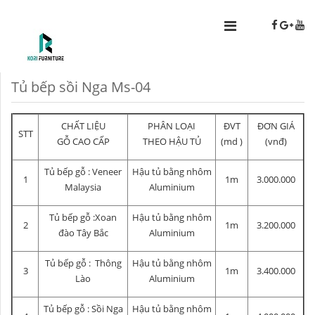
Tủ bếp sồi Nga Ms-04
CHẤT LIỆU
PHÂN LOẠI
ĐVT
ĐƠN GIÁ
STT
GỖ CAO CẤP
THEO HẬU TỦ
(md )
(vnđ)
Tủ bếp gỗ : Veneer
Hậu tủ bằng nhôm
1
1m
3.000.000
Malaysia
Aluminium
Tủ bếp gỗ :Xoan
Hậu tủ bằng nhôm
2
1m
3.200.000
đào Tây Bắc
Aluminium
Tủ bếp gỗ : Thông
Hậu tủ bằng nhôm
3
1m
3.400.000
Lào
Aluminium
Tủ bếp gỗ : Sồi Nga
Hậu tủ bằng nhôm