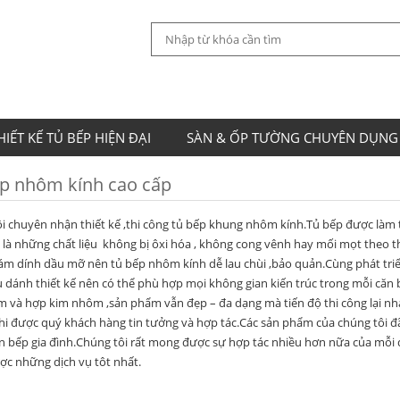
HIẾT KẾ TỦ BẾP HIỆN ĐẠI
SÀN & ỐP TƯỜNG CHUYÊN DỤNG
p nhôm kính cao cấp
i chuyên nhận thiết kế ,thi công tủ bếp khung nhôm kính.Tủ bếp được là
 là những chất liệu không bị ôxi hóa , không cong vênh hay mối mọt theo th
m dính dầu mỡ nên tủ bếp nhôm kính dễ lau chùi ,bảo quản.Cùng phát triể
iểu dánh thiết kế nên có thể phù hợp mọi không gian kiến trúc trong mỗi căn b
m và hợp kim nhôm ,sản phẩm vẫn đẹp – đa dạng mà tiến độ thi công lại nh
hi được quý khách hàng tin tưởng và hợp tác.Các sản phẩm của chúng tôi đã
n bếp gia đình.Chúng tôi rất mong được sự hợp tác nhiều hơn nữa của mỗi q
ợc những dịch vụ tôt nhất.