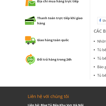
Địa chỉ mua hàng trực tiếp
Thanh toán trực tiếp khi giao
Sh
hàng
CÁC B
Giao hàng toàn quốc
Những
Tủ bế
Tủ bế
Đổi trả hàng trong 24h
Báo g
Tủ bế
Liên hệ với chúng tôi
Liên hệ: Blog Tủ Bếp Khu Vực Hà Nội