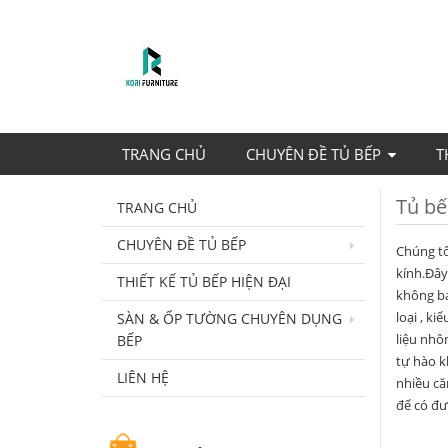
TRANG CHỦ
CHUYÊN ĐỀ TỦ BẾP
T
Tủ bế
TRANG CHỦ
CHUYÊN ĐỀ TỦ BẾP
Chúng tô
kính.Đây
THIẾT KẾ TỦ BẾP HIỆN ĐẠI
không bá
loại , k
SÀN & ỐP TƯỜNG CHUYÊN DỤNG
liệu nhô
BẾP
tự hào k
LIÊN HỆ
nhiều că
để có đư