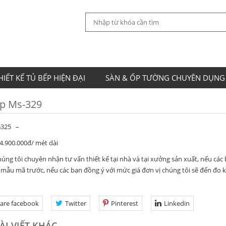
HIẾT KẾ TỦ BẾP HIỆN ĐẠI
SÀN & ỐP TƯỜNG CHUYÊN DỤNG
p Ms-329
G325 –
 4.900.000đ/ mét dài
húng tôi chuyên nhận tư vấn thiết kế tại nhà và tại xưởng sản xuất, nếu các 
à mẫu mã trước, nếu các bạn đồng ý với mức giá đơn vị chúng tôi sẽ đến đo k
are facebook
Twitter
Pinterest
Linkedin
ÀI VIẾT KHÁC