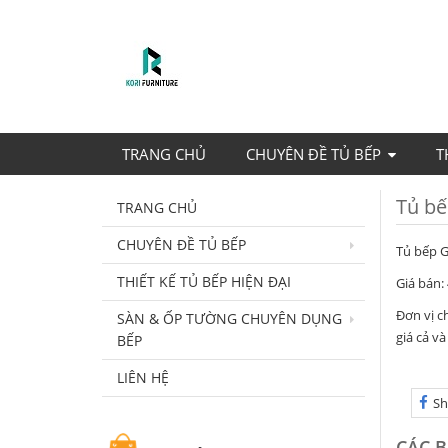
TRANG CHỦ
CHUYÊN ĐỀ TỦ BẾP
T
Tủ bế
TRANG CHỦ
CHUYÊN ĐỀ TỦ BẾP
Tủ bếp 
THIẾT KẾ TỦ BẾP HIỆN ĐẠI
Giá bán:
Đơn vị c
SÀN & ỐP TƯỜNG CHUYÊN DỤNG
giá cả v
BẾP
LIÊN HỆ
Sh
CÁC B