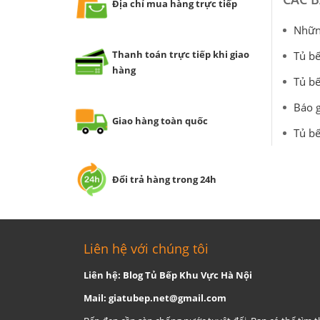
Địa chỉ mua hàng trực tiếp
Những
Thanh toán trực tiếp khi giao
Tủ bế
hàng
Tủ bế
Báo g
Giao hàng toàn quốc
Tủ bế
Đổi trả hàng trong 24h
Liên hệ với chúng tôi
Liên hệ: Blog Tủ Bếp Khu Vực Hà Nội
Mail:
giatubep.net@gmail.com