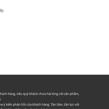
bếp
 khách hàng, nếu quý khách chưa hài lòng với sản phẩm,
.
he ý kiến phản hồi của khách hàng. Tận tâm, tận lực với