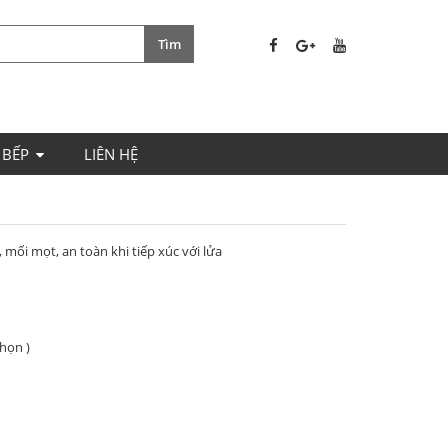
 BẾP
LIÊN HỆ
ối mọt, an toàn khi tiếp xúc với lửa
họn )