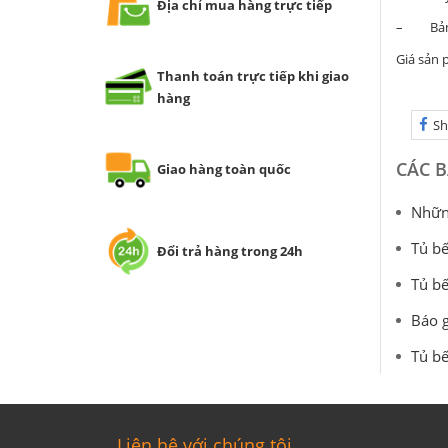
Địa chỉ mua hàng trực tiếp
– Bản l
Giá sản 
Thanh toán trực tiếp khi giao
hàng
Sh
CÁC B
Giao hàng toàn quốc
Những
Tủ bế
Đổi trả hàng trong 24h
Tủ bế
Báo g
Tủ bế
Liên hệ với chúng tôi