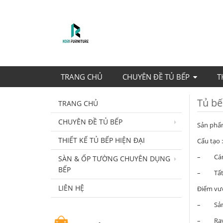
TRANG CHỦ
CHUYÊN ĐỀ TỦ BẾP
T
Tủ bế
TRANG CHỦ
CHUYÊN ĐỀ TỦ BẾP
Sản phẩm
THIẾT KẾ TỦ BẾP HIỆN ĐẠI
Cấu tạo :
– Cánh 
SÀN & ỐP TƯỜNG CHUYÊN DỤNG
BẾP
– Tất cả
LIÊN HỆ
Điểm vượ
– Sản p
– Ray b