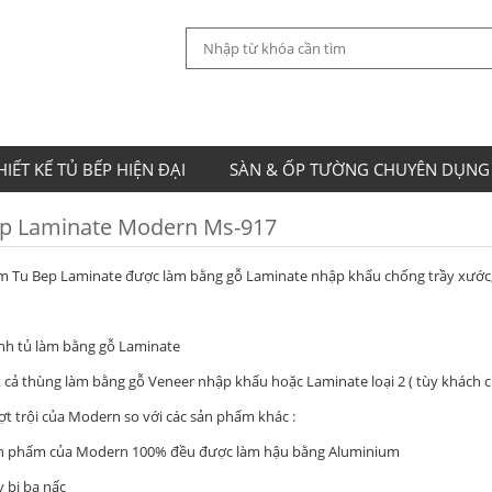
HIẾT KẾ TỦ BẾP HIỆN ĐẠI
SÀN & ỐP TƯỜNG CHUYÊN DỤNG
p Laminate Modern Ms-917
 Tu Bep Laminate được làm bằng gỗ Laminate nhập khẩu chống trầy xước, m
tủ làm bằng gỗ Laminate
 thùng làm bằng gỗ Veneer nhập khẩu hoặc Laminate loại 2 ( tùy khách c
t trội của Modern so với các sản phẩm khác :
hẩm của Modern 100% đều được làm hậu bằng Aluminium
i ba nấc