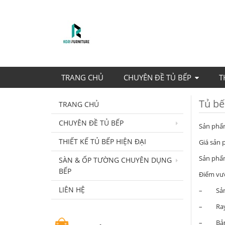
TRANG CHỦ
CHUYÊN ĐỀ TỦ BẾP
T
Tủ bế
TRANG CHỦ
CHUYÊN ĐỀ TỦ BẾP
Sản phẩm
THIẾT KẾ TỦ BẾP HIỆN ĐẠI
Giá sản 
Sản phẩm
SÀN & ỐP TƯỜNG CHUYÊN DỤNG
BẾP
Điểm vượ
LIÊN HỆ
– Sản p
– Ray b
– Bản l