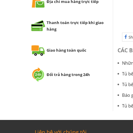
Địa chỉ mua hàng trực tiếp
Thanh toán trực tiếp khi giao
hàng
Sh
CÁC B
Giao hàng toàn quốc
Những
Tủ bế
Đổi trả hàng trong 24h
Tủ bế
Báo g
Tủ bế
Liên hệ với chúng tôi