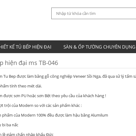
HIẾT KẾ TỦ BẾP HIỆN ĐẠI
SÀN & ỐP TƯỜNG CHUYÊN DỤNG
p hiện đại ms TB-046
 Tu Bep được làm bằng gỗ công nghiệp Veneer Sồi Nga, đã qua sử lý tẩm s
phẩm tính theo mét dài.
 được sơn PU hoặc sơn Bệt theo yêu cầu của khách hàng !
t trội của Modern so với các sản phẩm khác :
hẩm của Modern 100% đều được làm hậu bằng Alumilum
i ba nấc
ề giảm chấn nhập khẩu Đức