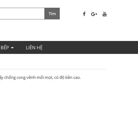
 BẾP
LIÊN HỆ
ấy chống cong vênh mối mọt, có độ bền cao.