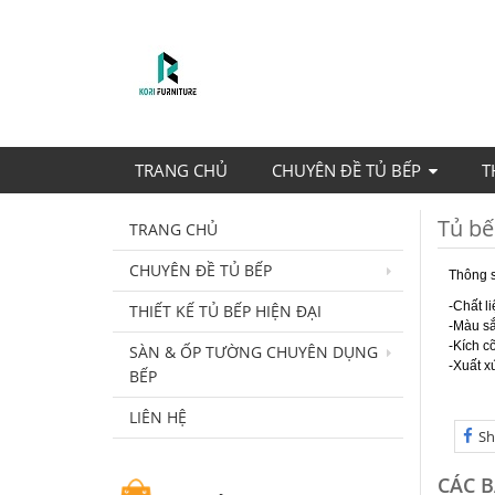
TRANG CHỦ
CHUYÊN ĐỀ TỦ BẾP
T
Tủ bế
TRANG CHỦ
CHUYÊN ĐỀ TỦ BẾP
Thông 
-Chất l
THIẾT KẾ TỦ BẾP HIỆN ĐẠI
-Màu sắ
-Kích c
SÀN & ỐP TƯỜNG CHUYÊN DỤNG
-Xuất x
BẾP
LIÊN HỆ
Sh
CÁC B