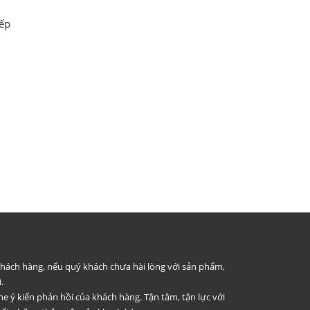
bếp
 khách hàng, nếu quý khách chưa hài lòng với sản phẩm,
.
he ý kiến phản hồi của khách hàng. Tận tâm, tận lực với