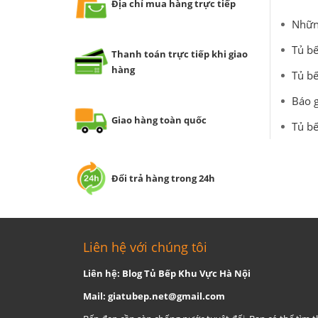
Địa chỉ mua hàng trực tiếp
Những
Tủ bế
Thanh toán trực tiếp khi giao
hàng
Tủ bế
Báo g
Giao hàng toàn quốc
Tủ bế
Đổi trả hàng trong 24h
Liên hệ với chúng tôi
Liên hệ: Blog Tủ Bếp Khu Vực Hà Nội
Mail:
giatubep.net@gmail.com