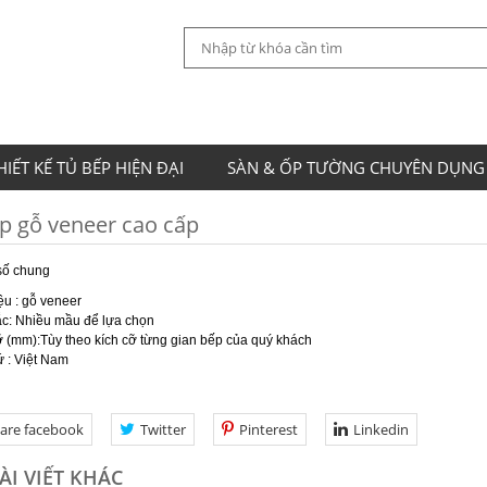
HIẾT KẾ TỦ BẾP HIỆN ĐẠI
SÀN & ỐP TƯỜNG CHUYÊN DỤNG
p gỗ veneer cao cấp
số chung
iệu : gỗ veneer
c: Nhiều mầu để lựa chọn
ỡ (mm):Tùy theo kích cỡ từng gian bếp của quý khách
ứ : Việt Nam
are facebook
Twitter
Pinterest
Linkedin
ÀI VIẾT KHÁC