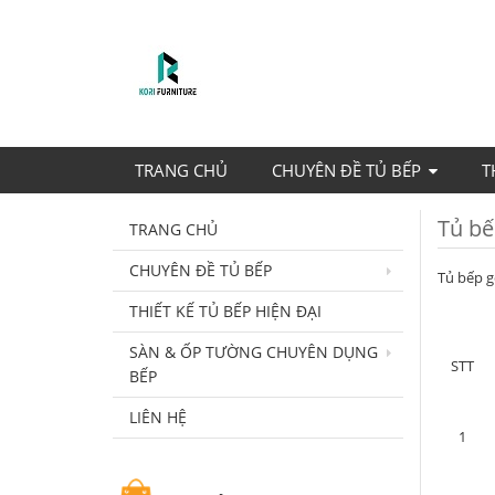
TRANG CHỦ
CHUYÊN ĐỀ TỦ BẾP
T
Tủ bế
TRANG CHỦ
CHUYÊN ĐỀ TỦ BẾP
Tủ bếp g
THIẾT KẾ TỦ BẾP HIỆN ĐẠI
SÀN & ỐP TƯỜNG CHUYÊN DỤNG
STT
BẾP
LIÊN HỆ
1