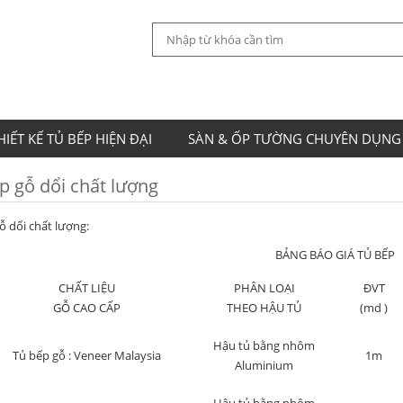
HIẾT KẾ TỦ BẾP HIỆN ĐẠI
SÀN & ỐP TƯỜNG CHUYÊN DỤNG
p gỗ dổi chất lượng
ỗ dổi chất lượng:
BẢNG BÁO GIÁ TỦ BẾP
CHẤT LIỆU
PHÂN LOẠI
ĐVT
GỖ CAO CẤP
THEO HẬU TỦ
(md )
Hậu tủ bằng nhôm
Tủ bếp gỗ : Veneer Malaysia
1m
Aluminium