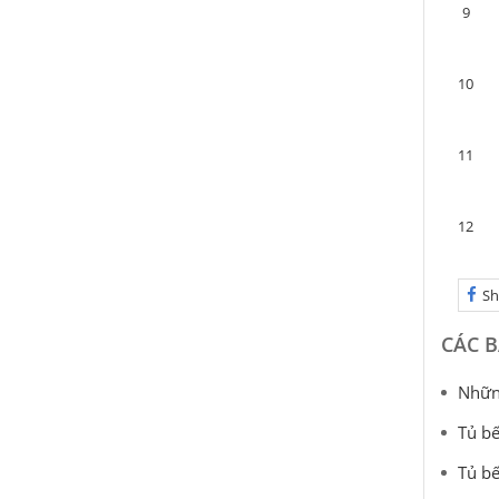
9
10
11
12
Sh
CÁC B
Những
Tủ bế
Tủ bế