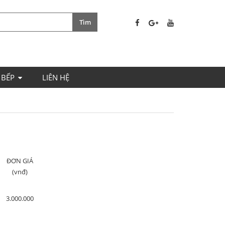
 BẾP
LIÊN HỆ
ĐƠN GIÁ
(vnđ)
3.000.000