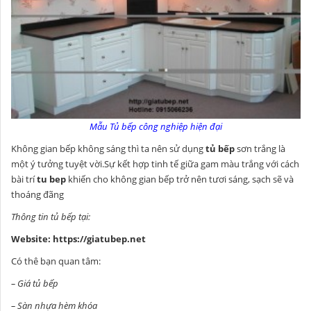
Mẫu Tủ bếp công nghiệp hiện đại
Không gian bếp không sáng thì ta nên sử dụng
tủ bếp
sơn trắng là
một ý tưởng tuyệt vời.Sự kết hợp tinh tế giữa gam màu trắng với cách
bài trí
tu bep
khiến cho không gian bếp trở nên tươi sáng, sạch sẽ và
thoáng đãng
Thông tin tủ bếp tại:
Website:
https://giatubep.net
Có thê bạn quan tâm:
–
Giá tủ bếp
–
Sàn nhựa hèm khóa