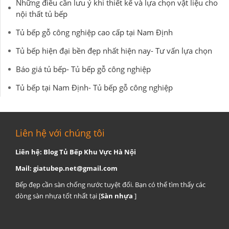
Những điều cần lưu ý khi thiết kế và lựa chọn vật liệu cho
nội thất tủ bếp
Tủ bếp gỗ công nghiệp cao cấp tại Nam Định
Tủ bếp hiện đại bền đẹp nhất hiện nay- Tư vấn lựa chọn
Báo giá tủ bếp- Tủ bếp gỗ công nghiệp
Tủ bếp tại Nam Định- Tủ bếp gỗ công nghiệp
Liên hệ với chúng tôi
Liên hệ: Blog Tủ Bếp Khu Vực Hà Nội
Mail:
giatubep.net@gmail.com
Bếp đẹp cần sàn chống nước tuyệt đối. Bạn có thể tìm thấy các
dòng sàn nhựa tốt nhất tại [
Sàn nhựa
]