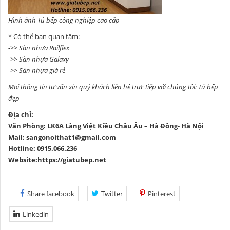
Hình ảnh Tủ bếp công nghiệp cao cấp
* Có thể bạn quan tâm:
->>
Sàn nhựa Railflex
->>
Sàn nhựa Galaxy
->>
Sàn nhựa giá rẻ
Mọi thông tin tư vấn xin quý khách liên hệ trực tiếp với chúng tôi:
Tủ bếp
đẹp
Địa chỉ:
Văn Phòng: LK6A Làng Việt Kiều Châu Âu – Hà Đông- Hà Nội
Mail: sangonoithat1@gmail.com
Hotline:
0915.066.236
Website:
https://giatubep.net
Share facebook
Twitter
Pinterest
Linkedin