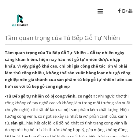
Tầm quan trọng của Tủ Bếp Gỗ Tự Nhiên
Tầm quan trọng của Tủ Bếp Gỗ Tự Nhiên – Gỗ tự nhiên ngày
càng khan hiếm, hiện nay hầu hết gỗ tự nhiên được nhập
khẩu, vì vậy giá gỗ khá cao, chi phí gia công chế tác lớn vì phải
làm thủ công nhiều, không thể sản xuất hàng loạt như gỗ công
nghiệp nên giá thành của sản phẩm tủ bếp gỗ tự nhiên luôn cao
hơn so với tủ bếp gỗ công nghiệp
-Tủ Bếp gỗ tự nhiên có bị cong vênh, co ngót ?
: Khi người thợ thi
công không có tay nghề cao và không làm trong môi trường sản xuất
chuyên nghiệp thì rất dễ làm ra một sản phẩm kém chất lượng. Hiện
tượng cong vênh, co ngót sẽ xảy ra nhất là với phần cánh cửa, cánh
tủ,
sàn gỗ
…hầu hết các lỗi để đồ nội thất có tình trạng cong vênh là
do người thợ bố trí kích thước không hợp lý, gép mộng không đúng
kỹ thuật, tuy ban đầu có thể không xuất hiện, hiện tượng cong vênh