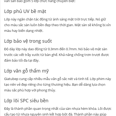
ván sàn bao gồm 5 lớp chức năng chuyên biệt:
Lớp phủ UV bề mặt
Lớp này ngăn chặn tác động từ ánh sáng mặt trời trực tiếp. Nó giữ
cho màu sắc sàn luôn bền đẹp theo thời gian. Mặt sàn sẽ không bị xỉn
màu hay biến dạng nhiệt.
Lớp bảo vệ trong suốt
Độ dày lớp này dao động từ 0.3mm đến 0.7mm. Nó bảo vệ mặt sàn
trước các vết trầy xước từ bàn ghế. Khả năng chống trơn trượt được
đảm bảo tối đa tại đây.
Lớp vân gỗ thẩm mỹ
Giatubep cung cấp nhiều mẫu vân gỗ sắc nét và tinh tế. Lớp phim này
tạo nên vẻ đẹp riêng cho từng thương hiệu. Bạn dễ dàng lựa chọn
màu sắc phù hợp với phong thủy.
Lớp lõi SPC siêu bền
Đây là thành phần quan trọng nhất của sàn nhựa hèm khóa. Lõi được
cấu tạo từ nhựa nguyên sinh kết hợp bột đá. Thành phần này giúp