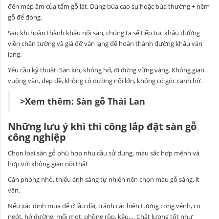
đến mép âm của tấm gỗ lát. Dùng búa cao su hoặc búa thường + nêm
gỗ để đóng.
Sau khi hoàn thành khâu nối sàn, chúng ta sẽ tiếp tục khâu đường
viền chân tường và giá đỡ ván lạng để hoàn thành đường khâu ván
lạng.
Yêu cầu kỹ thuật: Sàn kín, không hở, đi đứng vững vàng. Không gian
vuông vắn, đẹp đẽ, không có đường nối lớn, không có góc cạnh hở.
>Xem thêm:
Sàn gỗ Thái Lan
Những lưu ý khi thi công lắp đặt sàn gỗ
công nghiệp
Chọn loại sàn gỗ phù hợp nhu cầu sử dụng, màu sắc hợp mệnh và
hợp với không gian nội thất
Căn phòng nhỏ, thiếu ánh sáng tự nhiên nên chọn màu gỗ sáng, ít
vân.
Nếu xác định mua để ở lâu dài, tránh các hiện tượng cong vênh, co
ngót, hở đường, mối mọt, phồng rộp, kêu,… Chất lượng tốt như