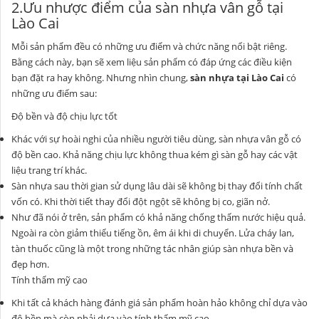
2.Ưu nhược điểm của sàn nhựa vân gỗ tại
Lào Cai
Mỗi sản phẩm đều có những ưu điểm và chức năng nổi bật riêng.
Bằng cách này, bạn sẽ xem liệu sản phẩm có đáp ứng các điều kiện
bạn đặt ra hay không. Nhưng nhìn chung,
sàn nhựa tại Lào Cai
có
những ưu điểm sau:
Độ bền và độ chịu lực tốt
Khác với sự hoài nghi của nhiều người tiêu dùng, sàn nhựa vân gỗ có
độ bền cao. Khả năng chịu lực không thua kém gì sàn gỗ hay các vật
liệu trang trí khác.
Sàn nhựa sau thời gian sử dụng lâu dài sẽ không bị thay đổi tính chất
vốn có. Khi thời tiết thay đổi đột ngột sẽ không bị co, giãn nở.
Như đã nói ở trên, sản phẩm có khả năng chống thấm nước hiệu quả.
Ngoài ra còn giảm thiểu tiếng ồn, êm ái khi di chuyển. Lửa cháy lan,
tàn thuốc cũng là một trong những tác nhân giúp sàn nhựa bền và
đẹp hơn.
Tính thẩm mỹ cao
Khi tất cả khách hàng đánh giá sản phẩm hoàn hảo không chỉ dựa vào
độ bền mà còn phải dựa vào tính thẩm mỹ cao.