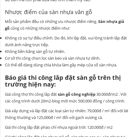
Nhược điểm của sàn nhựa vân gỗ
Mỗi sản phẩm đều có những ưu nhược điểm riêng.
Sàn nhựa giả
gỗ
cũng có những nhược điểm như:
Không có sự tự điều chỉnh. Do đó, khi lắp đặt, vui lòng tránh lắp đặt
dưới ánh nắng trực tiếp.
Không bền bằng sàn gỗ tự nhiên.
Cơ sở thi công chọn lọc sàn keo và sàn nhựa tự dính.
Có thể dễ dàng dùng chìa khóa làm gãy mép cửa sổ sàn nhựa.
Báo giá thi công lắp đặt sàn gỗ trên thị
trường hiện nay:
Giá công thợ thi công lắp đặt
sàn gỗ công nghiệp
30.000đ/m2 . Với
các công trình dưới 20m2-blog mới mức 500.000 đồng / công trình.
Giá xây dựng và lắp đặt các loại sàn tự nhiên: 79,000đ / m² đối với lát
thông thường và 125,000đ / m² đối với gạch xương cá.
Giá thi công lắp đặt phào chỉ nhựa ngoài trời: 120.000đ / m2
Giá thi công lắp đặt sàn nhựa giả gỗ, sàn nhựa cao su, sàn nhựa tự