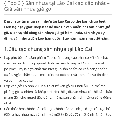
{ Top 3 } Sàn nhựa tại Lào Cai cao cấp nhất –
Giá sàn nhựa giả gỗ
Địa chỉ uy tín mua sàn nhựa tại Lào Cai có thể bạn chưa biết.
Liên hệ ngay
giatubep.net
để đợc tư vấn miễn phí sàn nhựa giả
gỗ. Dịch vụ thi công sàn nhựa giả gỗ hèm khóa, sàn nhựa tự
dính,
sàn nhựa dán keo hàn quốc
. Bảo hành sàn nhựa 20 năm.
1.Cấu tạo chung sàn nhựa tại Lào Cai
Lớp phủ bề mặt: Sản phẩm đẹp, chất lượng cao phải có kết cấu chắc
chắn và ổn định. Lớp quyết định các yếu tố này là lớp phủ bề mặt
polyme. Đây là hợp chất đặc biệt giúp sản phẩm có khả năng chống
xước. Ngăn chặn sự ăn mòn của các oxit axit và đảm bảo sự ổn định
và bền màu của sàn.
Lớp vân gỗ: Có hơn 200 loại thiết kế vân gỗ từ Châu Âu. Có thể mô
phỏng gỗ tự nhiên từ khắp nơi trên thế giới. Sàn nhựa có thể đảm bảo
mang đến cho người tiêu dùng những sản phẩm tinh tế và sống động
nhất.
Các khóa học chính: Lớp cấu tạo chính của sàn nhựa được cấu tạo bởi
90% là hạt nhựa nguyên sinh và một tỷ lệ bột đá nhất định. Nhằm tạo