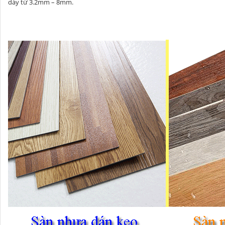
dày từ 3.2mm – 8mm.