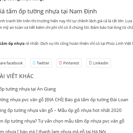
iá tấm ốp tường nhựa tại Nam Định
anh tranh lớn trên thị trường hiện nay thì sự chênh lệch giá cả là rất lớn
 mỹ an toàn và tiết kiệm chi phí chỉ có ở chúng tôi. Đảm báo hài lòng từ ch
 tấm ốp nhựa
rẻ nhất- Dịch vụ thi công hoàn thiện chỉ có tại Phúc Linh Việt 
are facebook
Twitter
Pinterest
Linkedin
ÀI VIẾT KHÁC
p tường nhựa tại An Giang
ờng nhựa pvc vân gỗ [ĐỊA CHỈ] Báo giá tấm ốp tường Đài Loan
ông ốp tường nhựa vân gỗ – Mẫu ốp gỗ nhựa hot nhất 2020
ên ốp tường nhựa? Tư vấn chọn mẫu tấm ốp nhựa pvc vân gỗ
m nhựa [ báo giá ] thanh lam nhựa giả gỗ tại Hà Nội