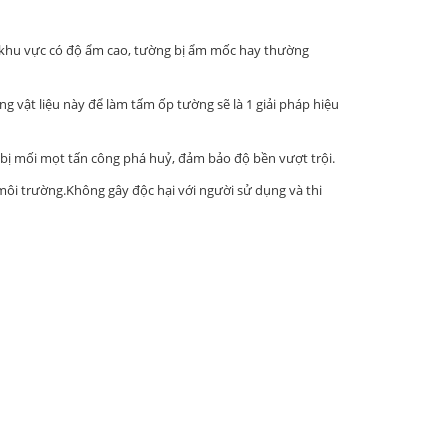
 ở khu vực có độ ẩm cao, tường bị ẩm mốc hay thường
g vật liệu này để làm tấm ốp tường sẽ là 1 giải pháp hiệu
ị mối mọt tấn công phá huỷ, đảm bảo độ bền vượt trội.
 môi trường.Không gây độc hại với người sử dụng và thi