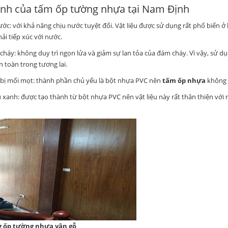
ính của tấm ốp tường nhựa tại Nam Định
ước: với khả năng chịu nước tuyệt đối. Vật liệu được sử dụng rất phổ biến
ải tiếp xúc với nước.
cháy: không duy trì ngọn lửa và giảm sự lan tỏa của đám cháy. Vì vậy, sử dụn
n toàn trong tương lai.
bị mối mọt: thành phần chủ yếu là bột nhựa PVC nên
tấm ốp nhựa
không b
ệu xanh: được tạo thành từ bột nhựa PVC nên vật liệu này rất thân thiện với
g ốp tường nhựa vân gỗ