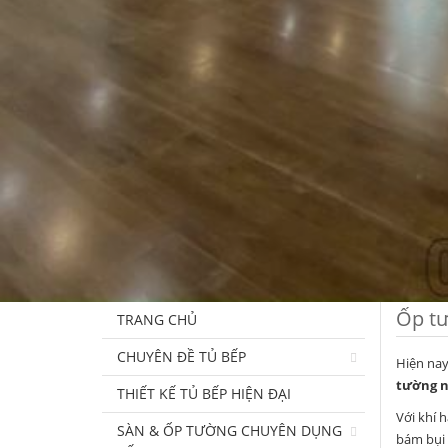
Ốp tư
TRANG CHỦ
CHUYÊN ĐỀ TỦ BẾP
Hiện nay
tường n
THIẾT KẾ TỦ BẾP HIỆN ĐẠI
Với khí 
SÀN & ỐP TƯỜNG CHUYÊN DỤNG
bám bụi 