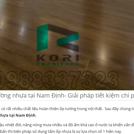
ờng nhựa tại Nam Định- Giải pháp tiết kiệm chi p
 có rất nhiều chất liệu hoàn thiện ốp tường trong nội thất. Sau đây chúng tô
hựa tại Nam Định
.
hậu nhiệt đới, nắng nóng mưa nhiều và độ ẩm khá cao ở nước ta khiến vấn
bẩn thì biện pháp sử dụng tấm ốp nhựa là sự lựa chọn số 1 hiện nay.