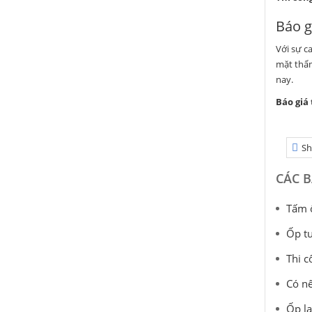
Báo g
Với sự c
mặt thẩm
nay.
Báo giá
Sh
CÁC B
Tấm ố
Ốp tư
Thi c
Có n
Ốp la