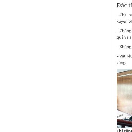
Đặc t
– Chịu n
xuyên ph
– Chống 
quả và a
– Không 
– Vật li
công.
Thi côn