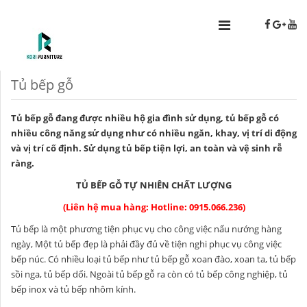
Tủ bếp gỗ
Tủ bếp gỗ đang được nhiều hộ gia đình sử dụng, tủ bếp gỗ có
nhiều công năng sử dụng như có nhiều ngăn, khay, vị trí di động
và vị trí cố định. Sử dụng tủ bếp tiện lợi, an toàn và vệ sinh rễ
ràng.
TỦ BẾP GỖ TỰ NHIÊN CHẤT LƯỢNG
(Liên hệ mua hàng: Hotline:
0915.066.236)
Tủ bếp là một phương tiện phục vụ cho công việc nấu nướng hàng
ngày, Một tủ bếp đẹp là phải đầy đủ về tiện nghi phục vụ công việc
bếp núc. Có nhiều loại tủ bếp như tủ bếp gỗ xoan đào, xoan ta, tủ bếp
sồi nga, tủ bếp dổi. Ngoài tủ bếp gỗ ra còn có tủ bếp công nghiệp, tủ
bếp inox và tủ bếp nhôm kính.