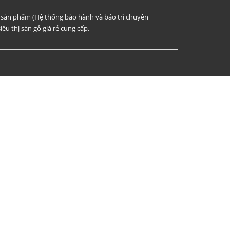
i sản phẩm (Hệ thống bảo hành và bảo trì chuyên
iêu thị sàn gỗ giá rẻ cung cấp.