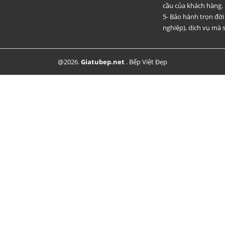
cầu của khách hàng.
5- Bảo hành trọn đờ
nghiệp), dịch vụ mà s
@2026.
Giatubep.net
.
Bếp Việt Đẹp