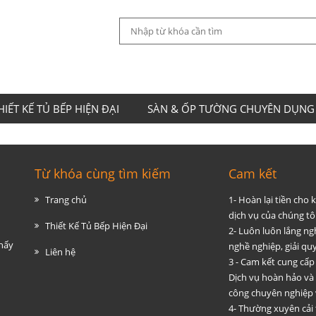
HIẾT KẾ TỦ BẾP HIỆN ĐẠI
SÀN & ỐP TƯỜNG CHUYÊN DỤNG
Từ khóa cùng tìm kiếm
Cam kết
Trang chủ
1- Hoàn lại tiền cho
dịch vụ của chúng tôi
Thiết Kế Tủ Bếp Hiện Đại
2- Luôn luôn lắng ng
thấy
nghề nghiệp, giải q
Liên hệ
3 - Cam kết cung cấp
Dịch vụ hoàn hảo và
công chuyên nghiệp 
4- Thường xuyên cải