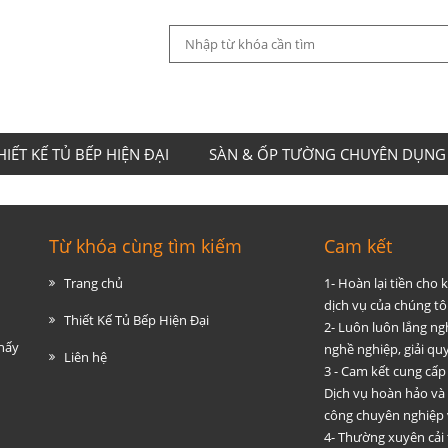
HIẾT KẾ TỦ BẾP HIỆN ĐẠI
SÀN & ỐP TƯỜNG CHUYÊN DỤNG
Từ khóa cùng tìm kiếm
Cam kết
Trang chủ
1- Hoàn lại tiền cho
dịch vụ của chúng tôi
Thiết Kế Tủ Bếp Hiện Đại
2- Luôn luôn lắng ng
thấy
nghề nghiệp, giải q
Liên hệ
3 - Cam kết cung cấp
Dịch vụ hoàn hảo và
công chuyên nghiệp 
4- Thường xuyên cải