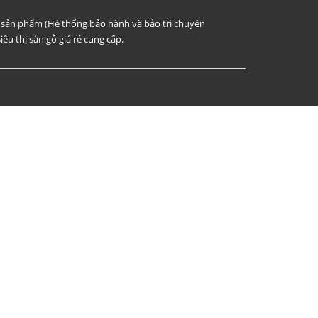
i sản phẩm (Hệ thống bảo hành và bảo trì chuyên
iêu thị sàn gỗ giá rẻ cung cấp.