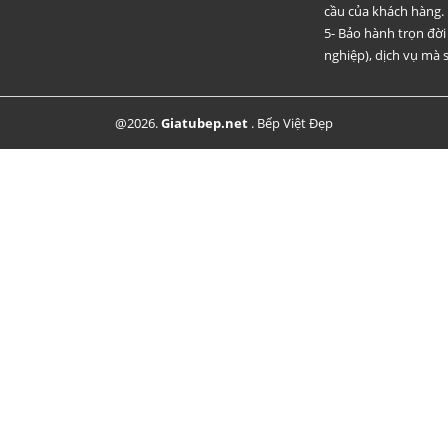
cầu của khách hàng.
5- Bảo hành trọn đờ
nghiệp), dịch vụ mà s
@2026.
Giatubep.net
.
Bếp Việt Đẹp