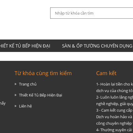
HIẾT KẾ TỦ BẾP HIỆN ĐẠI
SÀN & ỐP TƯỜNG CHUYÊN DỤNG
Từ khóa cùng tìm kiếm
Cam kết
Trang chủ
1- Hoàn lại tiền cho
dịch vụ của chúng tôi
Thiết Kế Tủ Bếp Hiện Đại
2- Luôn luôn lắng ng
thấy
nghề nghiệp, giải q
Liên hệ
3 - Cam kết cung cấp
Dịch vụ hoàn hảo và
công chuyên nghiệp 
4- Thường xuyên cải