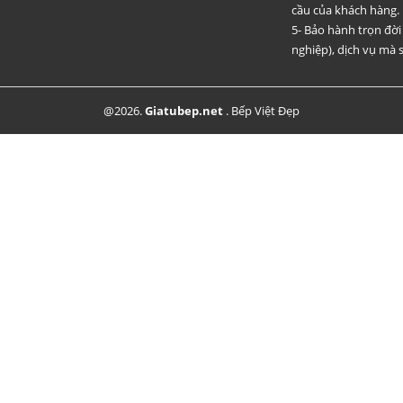
cầu của khách hàng.
5- Bảo hành trọn đờ
nghiệp), dịch vụ mà s
@2026.
Giatubep.net
.
Bếp Việt Đẹp