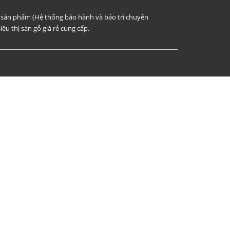
i sản phẩm (Hệ thống bảo hành và bảo trì chuyên
iêu thị sàn gỗ giá rẻ cung cấp.