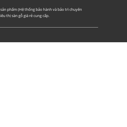
i sản phẩm (Hệ thống bảo hành và bảo trì chuyên
iêu thị sàn gỗ giá rẻ cung cấp.