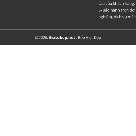
cầu của khách hàng.
5- Bảo hành trọn đờ
nghiệp), dịch vụ mà s
@2026.
Giatubep.net
.
Bếp Việt Đẹp