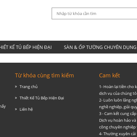
HIẾT KẾ TỦ BẾP HIỆN ĐẠI
SÀN & ỐP TƯỜNG CHUYÊN DỤNG
Từ khóa cùng tìm kiếm
Cam kết
Trang chủ
1- Hoàn lại tiền cho
dịch vụ của chúng tôi
Thiết Kế Tủ Bếp Hiện Đại
2- Luôn luôn lắng ng
thấy
nghề nghiệp, giải q
Liên hệ
3 - Cam kết cung cấp
Dịch vụ hoàn hảo và
công chuyên nghiệp 
4- Thường xuyên cải