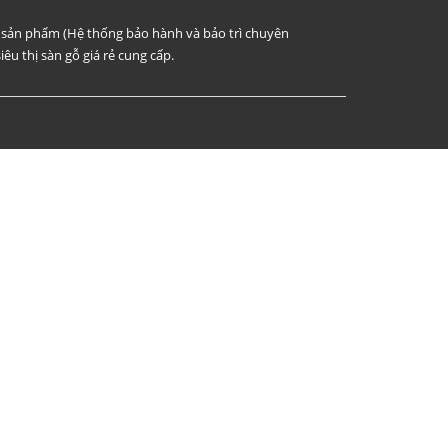
i sản phẩm (Hệ thống bảo hành và bảo trì chuyên
iêu thị sàn gỗ giá rẻ cung cấp.