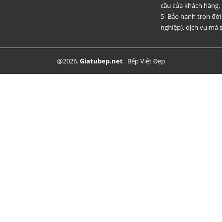
cầu của khách hàng.
5- Bảo hành trọn đờ
nghiệp), dịch vụ mà s
@2026.
Giatubep.net
.
Bếp Việt Đẹp