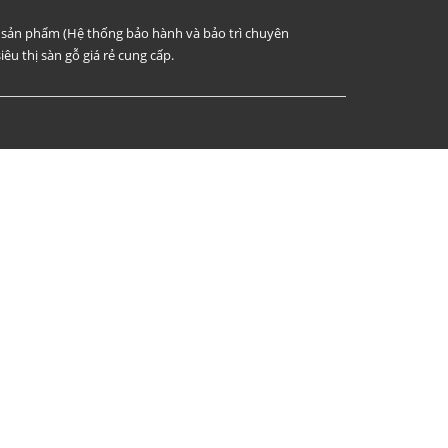
i sản phẩm (Hệ thống bảo hành và bảo trì chuyên
iêu thị sàn gỗ giá rẻ cung cấp.