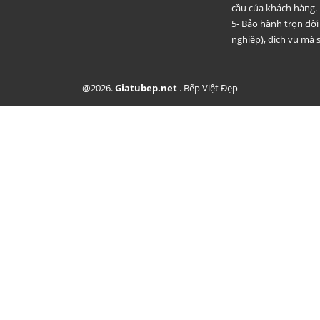
cầu của khách hàng.
5- Bảo hành trọn đờ
nghiệp), dịch vụ mà s
@2026.
Giatubep.net
.
Bếp Việt Đẹp