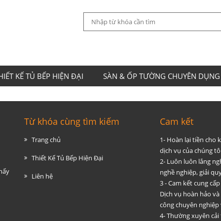
HIẾT KẾ TỦ BẾP HIỆN ĐẠI
SÀN & ỐP TƯỜNG CHUYÊN DỤNG
Từ khóa cùng tìm kiếm
Cam kết
Trang chủ
1- Hoàn lại tiền cho
dịch vụ của chúng tôi
Thiết Kế Tủ Bếp Hiện Đại
2- Luôn luôn lắng ng
thấy
nghề nghiệp, giải q
Liên hệ
3 - Cam kết cung cấp
Dịch vụ hoàn hảo và
công chuyên nghiệp 
4- Thường xuyên cải