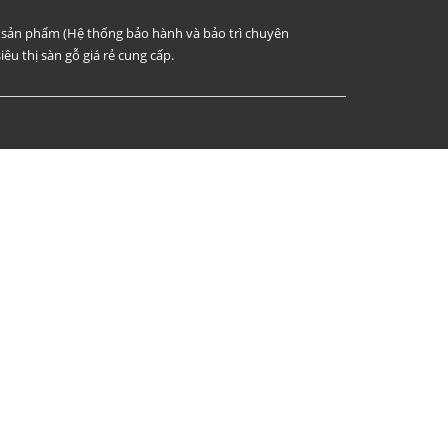
i sản phẩm (Hệ thống bảo hành và bảo trì chuyên
iêu thị sàn gỗ giá rẻ cung cấp.