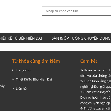
HIẾT KẾ TỦ BẾP HIỆN ĐẠI
SÀN & ỐP TƯỜNG CHUYÊN DỤNG
Từ khóa cùng tìm kiếm
Cam kết
Trang chủ
1- Hoàn lại tiền cho
dịch vụ của chúng tôi
Thiết Kế Tủ Bếp Hiện Đại
2- Luôn luôn lắng ng
thấy
nghề nghiệp, giải q
Liên hệ
3 - Cam kết cung cấp
Dịch vụ hoàn hảo và
công chuyên nghiệp 
4- Thường xuyên cải