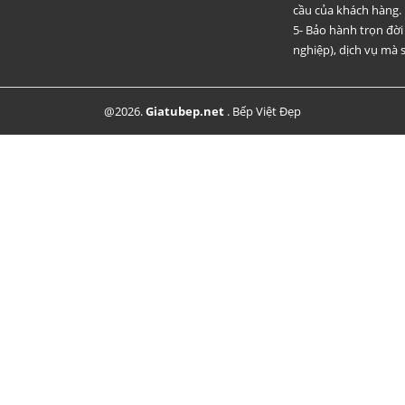
cầu của khách hàng.
5- Bảo hành trọn đờ
nghiệp), dịch vụ mà s
@2026.
Giatubep.net
.
Bếp Việt Đẹp